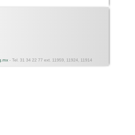
dg.mx
- Tel. 31 34 22 77 ext. 11959, 11924, 11914