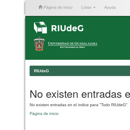
Página de inicio
Listar
Ayuda
Skip
navigation
RIUdeG
No existen entradas e
No existen entradas en el índice para "Todo RIUdeG".
Página de inicio