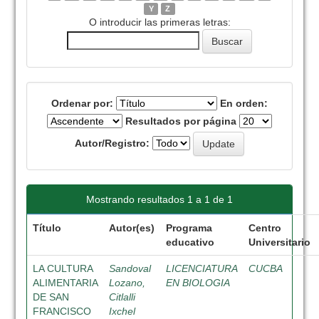
Y
Z
O introducir las primeras letras:
Ordenar por:
En orden:
Resultados por página
Autor/Registro:
Mostrando resultados 1 a 1 de 1
Título
Autor(es)
Programa
Centro
educativo
Universitario
LA CULTURA
Sandoval
LICENCIATURA
CUCBA
ALIMENTARIA
Lozano,
EN BIOLOGIA
DE SAN
Citlalli
FRANCISCO
Ixchel