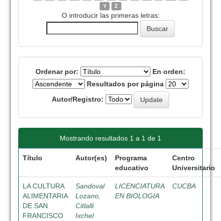
Y
Z
O introducir las primeras letras:
Ordenar por:
En orden:
Resultados por página
Autor/Registro:
Mostrando resultados 1 a 1 de 1
Título
Autor(es)
Programa
Centro
educativo
Universitario
LA CULTURA
Sandoval
LICENCIATURA
CUCBA
ALIMENTARIA
Lozano,
EN BIOLOGIA
DE SAN
Citlalli
FRANCISCO
Ixchel