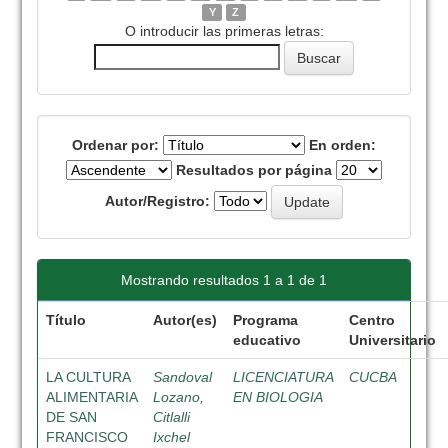
Y
Z
O introducir las primeras letras:
Ordenar por:
En orden:
Resultados por página
Autor/Registro:
Mostrando resultados 1 a 1 de 1
Título
Autor(es)
Programa
Centro
educativo
Universitario
LA CULTURA
Sandoval
LICENCIATURA
CUCBA
ALIMENTARIA
Lozano,
EN BIOLOGIA
DE SAN
Citlalli
FRANCISCO
Ixchel