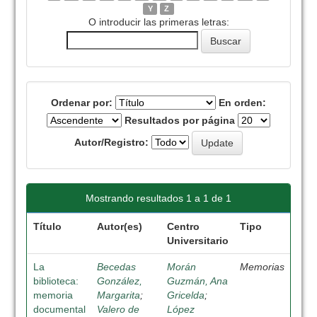
Y
Z
O introducir las primeras letras:
Ordenar por:
En orden:
Resultados por página
Autor/Registro:
Mostrando resultados 1 a 1 de 1
Título
Autor(es)
Centro
Tipo
Universitario
La
Becedas
Morán
Memorias
biblioteca:
González,
Guzmán, Ana
memoria
Margarita
;
Gricelda
;
documental
Valero de
López