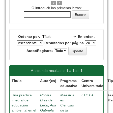
Y
Z
O introducir las primeras letras:
Ordenar por:
En orden:
Resultados por página
Autor/Registro:
Mostrando resultados 1 a 1 de 1
Título
Autor(es)
Programa
Centro
Ti
educativo
Universitario
Una práctica
Robles
Maestría
CUCBA
Tes
integral de
Díaz de
en
Mae
educación
León, Ana
Ciencias
ambiental en el
Gabriela
de la