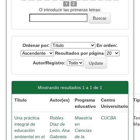
Y
Z
O introducir las primeras letras:
Ordenar por:
En orden:
Resultados por página
Autor/Registro:
Mostrando resultados 1 a 1 de 1
Título
Autor(es)
Programa
Centro
Ti
educativo
Universitario
Una práctica
Robles
Maestría
CUCBA
Tes
integral de
Díaz de
en
Mae
educación
León, Ana
Ciencias
ambiental en el
Gabriela
de la