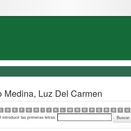
o Medina, Luz Del Carmen
C
D
E
F
G
H
I
J
K
L
M
N
O
P
Q
R
S
T
U
 introducir las primeras letras: