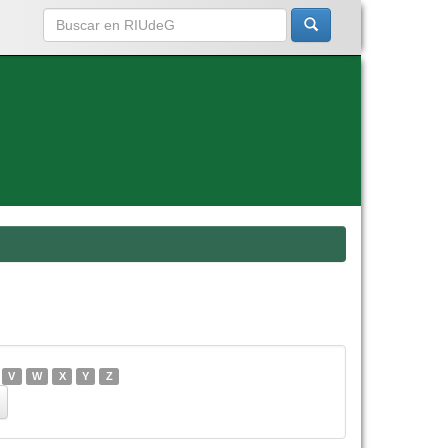
V
W
X
Y
Z