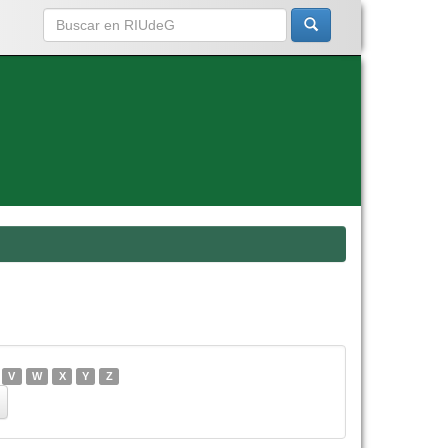
V
W
X
Y
Z