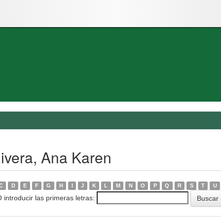
ivera, Ana Karen
C
D
E
F
G
H
I
J
K
L
M
N
O
P
Q
R
S
T
U
 introducir las primeras letras: