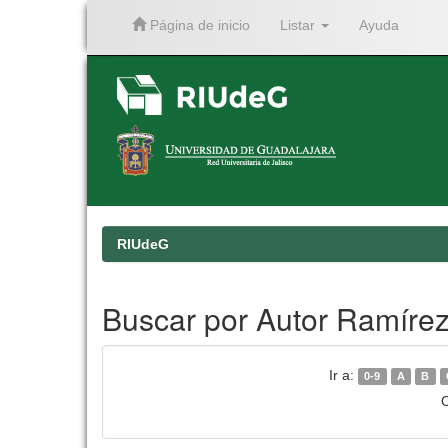
Página de inicio
Listar
Ayuda
Skip
navigation
RIUdeG
Buscar por Autor Ramírez
Ir a:
0-9
A
B
O