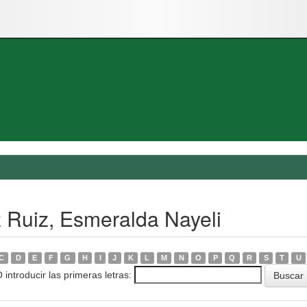
 Ruiz, Esmeralda Nayeli
C
D
E
F
G
H
I
J
K
L
M
N
O
P
Q
R
S
T
U
 introducir las primeras letras: