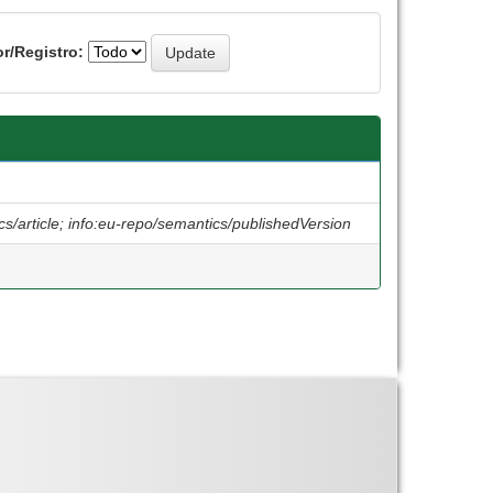
r/Registro:
cs/article; info:eu-repo/semantics/publishedVersion