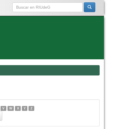
V
W
X
Y
Z