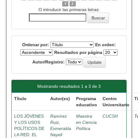
Y
Z
O introducir las primeras letras:
Ordenar por:
En orden:
Resultados por página
Autor/Registro:
Mostrando resultados 1 a 3 de 3
Título
Autor(es)
Programa
Centro
T
educativo
Universitario
LOS JÓVENES
Ramírez
Maestra
CUCSH
T
Y LOS USOS
Ruiz,
en Ciencia
POLÍTICOS DE
Esmeralda
Política
LA RED. EL
Nayeli