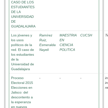
CASO DE LOS
ESTUDIANTES
DE LA
UNIVERSIDAD
DE
GUADALAJARA
Los jóvenes y
Ramírez
MAESTRIA
CUCSH
T
los usos
Ruiz,
EN
políticos de la
Esmeralda
CIENCIA
red. El caso de
Nayeli
POLITICA
los estudiantes
de la
Universidad de
Guadalajara
Proceso
-
-
-
i
Electoral 2015
i
Elecciones en
r
Jalisco: del
descontento a
la esperanza
en nuevos