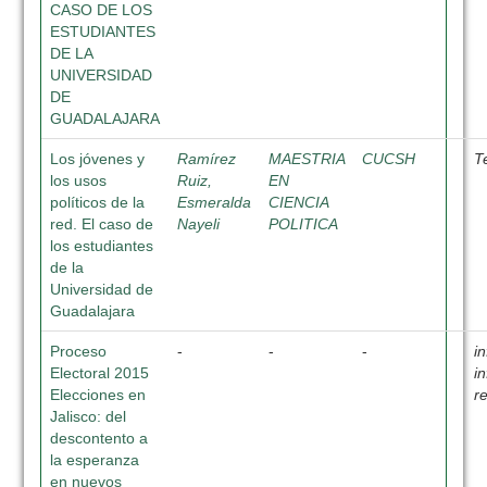
CASO DE LOS
ESTUDIANTES
DE LA
UNIVERSIDAD
DE
GUADALAJARA
Los jóvenes y
Ramírez
MAESTRIA
CUCSH
T
los usos
Ruiz,
EN
políticos de la
Esmeralda
CIENCIA
red. El caso de
Nayeli
POLITICA
los estudiantes
de la
Universidad de
Guadalajara
Proceso
-
-
-
i
Electoral 2015
i
Elecciones en
r
Jalisco: del
descontento a
la esperanza
en nuevos