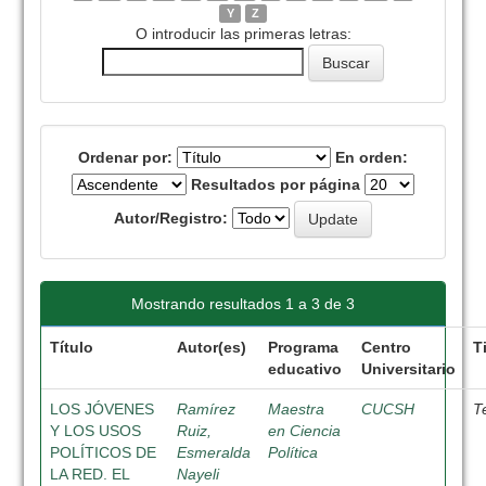
Y
Z
O introducir las primeras letras:
Ordenar por:
En orden:
Resultados por página
Autor/Registro:
Mostrando resultados 1 a 3 de 3
Título
Autor(es)
Programa
Centro
T
educativo
Universitario
LOS JÓVENES
Ramírez
Maestra
CUCSH
T
Y LOS USOS
Ruiz,
en Ciencia
POLÍTICOS DE
Esmeralda
Política
LA RED. EL
Nayeli