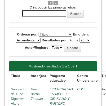
Y
Z
O introducir las primeras letras:
Ordenar por:
En orden:
Resultados por página
Autor/Registro:
Mostrando resultados 1 a 1 de 1
Título
Autor(es)
Programa
Centro
Ti
educativo
Universitario
Sangrado
Ríos
LICENCIATURA
CUCS
Te
de Tubo
Barba,
EN MÉDICO
Li
Digestivo
Teodulo
CIRUJANO Y
Alto en
PARTERO