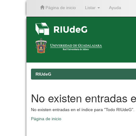
Página de inicio
Listar
Ayuda
Skip
navigation
RIUdeG
No existen entradas e
No existen entradas en el índice para "Todo RIUdeG".
Página de inicio