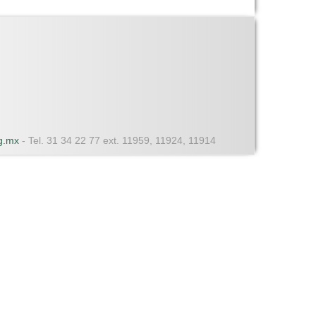
dg.mx
- Tel. 31 34 22 77 ext. 11959, 11924, 11914