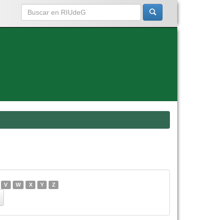
V
W
X
Y
Z