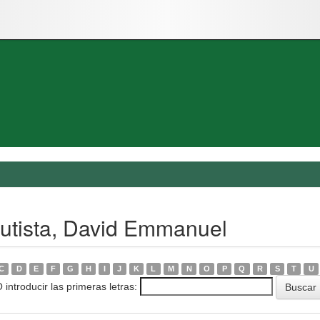
autista, David Emmanuel
C
D
E
F
G
H
I
J
K
L
M
N
O
P
Q
R
S
T
U
 introducir las primeras letras: