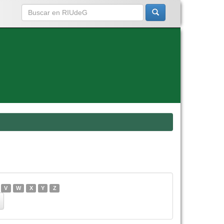
V
W
X
Y
Z