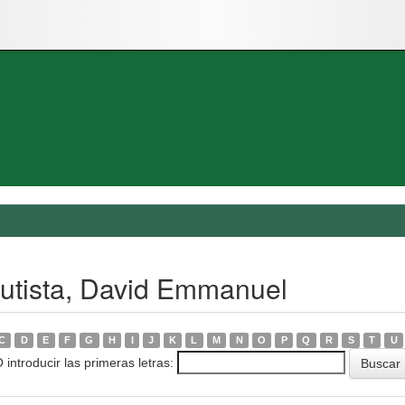
autista, David Emmanuel
C
D
E
F
G
H
I
J
K
L
M
N
O
P
Q
R
S
T
U
 introducir las primeras letras: