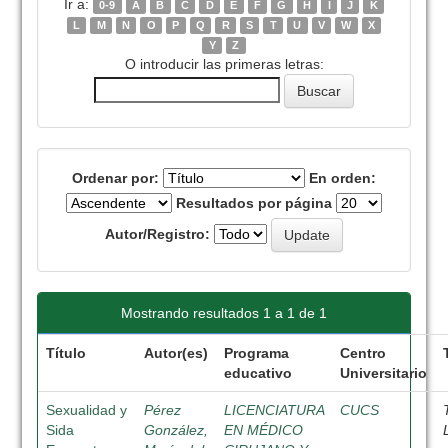
Ir a:
0-9
A
B
C
D
E
F
G
H
I
J
K
L
M
N
O
P
Q
R
S
T
U
V
W
X
Y
Z
O introducir las primeras letras:
Ordenar por:
En orden:
Resultados por página
Autor/Registro:
Mostrando resultados 1 a 1 de 1
Título
Autor(es)
Programa
Centro
educativo
Universitario
Sexualidad y
Pérez
LICENCIATURA
CUCS
Sida
González,
EN MÉDICO