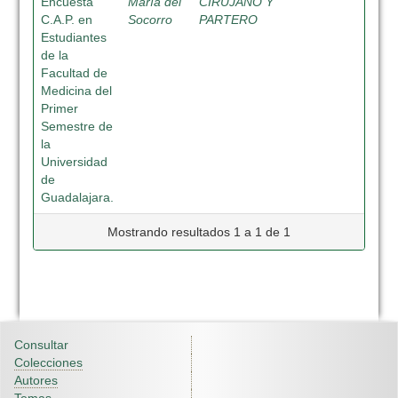
Encuesta
María del
CIRUJANO Y
C.A.P. en
Socorro
PARTERO
Estudiantes
de la
Facultad de
Medicina del
Primer
Semestre de
la
Universidad
de
Guadalajara.
Mostrando resultados 1 a 1 de 1
Consultar
Colecciones
Autores