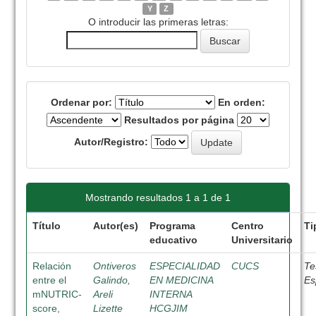
Y
Z
O introducir las primeras letras:
Ordenar por:
En orden:
Resultados por página
Autor/Registro:
Mostrando resultados 1 a 1 de 1
Título
Autor(es)
Programa
Centro
Ti
educativo
Universitario
Relación
Ontiveros
ESPECIALIDAD
CUCS
Te
entre el
Galindo,
EN MEDICINA
Es
mNUTRIC-
Areli
INTERNA
score,
Lizette
HCGJIM