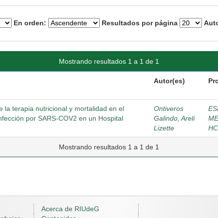
En orden:
Resultados por página
Auto
Mostrando resultados 1 a 1 de 1
Autor(es)
Pr
la terapia nutricional y mortalidad en el
Ontiveros
ES
e infección por SARS-COV2 en un Hospital
Galindo, Areli
ME
Lizette
HC
Mostrando resultados 1 a 1 de 1
Acerca de RIUdeG