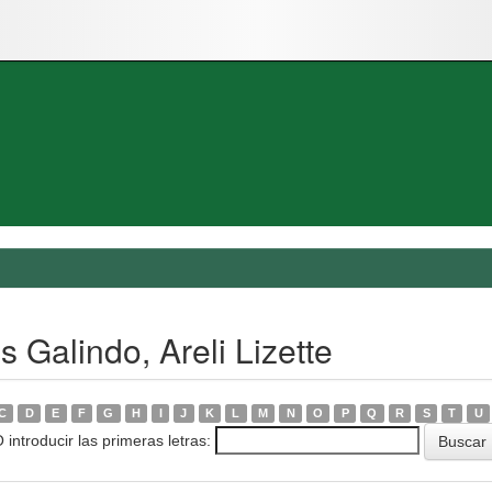
 Galindo, Areli Lizette
C
D
E
F
G
H
I
J
K
L
M
N
O
P
Q
R
S
T
U
 introducir las primeras letras: