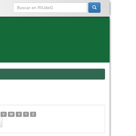
V
W
X
Y
Z