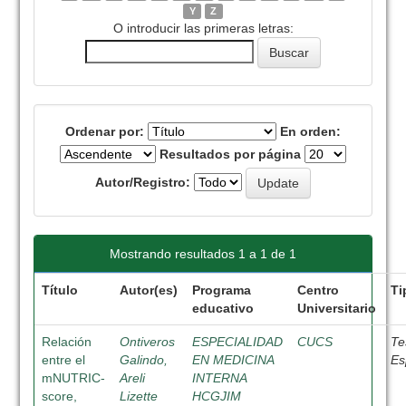
Y
Z
O introducir las primeras letras:
Ordenar por:
En orden:
Resultados por página
Autor/Registro:
Mostrando resultados 1 a 1 de 1
Título
Autor(es)
Programa
Centro
Ti
educativo
Universitario
Relación
Ontiveros
ESPECIALIDAD
CUCS
Te
entre el
Galindo,
EN MEDICINA
Es
mNUTRIC-
Areli
INTERNA
score,
Lizette
HCGJIM