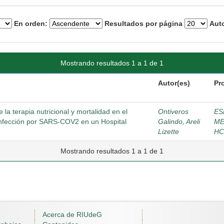
En orden:
Resultados por página
Auto
Mostrando resultados 1 a 1 de 1
Autor(es)
Pr
la terapia nutricional y mortalidad en el
Ontiveros
ES
e infección por SARS-COV2 en un Hospital
Galindo, Areli
ME
Lizette
HC
Mostrando resultados 1 a 1 de 1
Acerca de RIUdeG