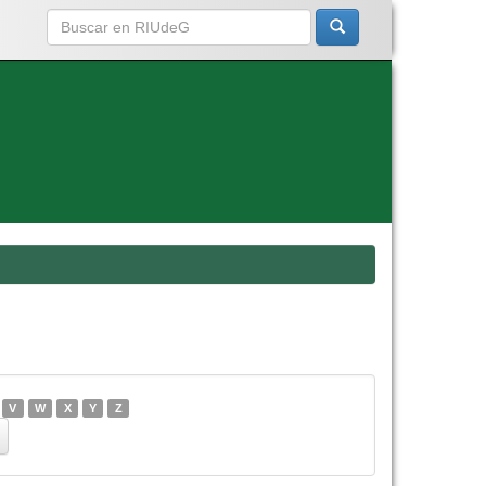
V
W
X
Y
Z