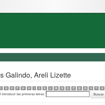
 Galindo, Areli Lizette
C
D
E
F
G
H
I
J
K
L
M
N
O
P
Q
R
S
T
U
 introducir las primeras letras: