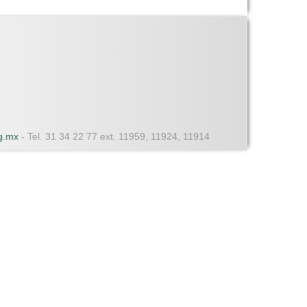
dg.mx
- Tel. 31 34 22 77 ext. 11959, 11924, 11914