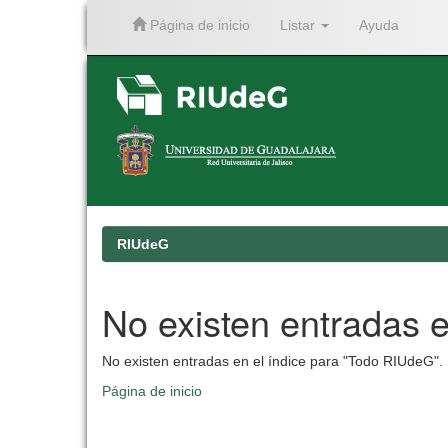
Página de inicio
Listar
Ayuda
Skip
navigation
RIUdeG
No existen entradas e
No existen entradas en el índice para "Todo RIUdeG".
Página de inicio