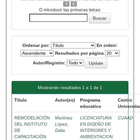
Y
Z
O introducir las primeras letras:
Ordenar por:
En orden:
Resultados por página
Autor/Registro:
Mostrando resultados 1 a 1 de 1
Título
Autor(es)
Programa
Centro
educativo
Universita
REMODELACIÓN
Martínez
LICENCIATURA
CUAAD
DEL INSTITUTO
López,
EN DISEÑO DE
DE
Dalia
INTERIORES Y
CAPACITACIÓN
AMBIENTACION