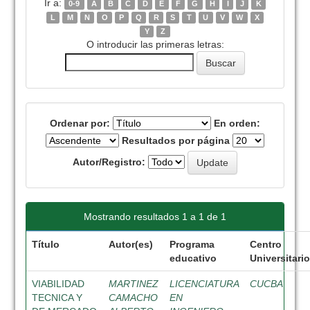
Ir a:
0-9
A
B
C
D
E
F
G
H
I
J
K
L
M
N
O
P
Q
R
S
T
U
V
W
X
Y
Z
O introducir las primeras letras:
Ordenar por:
En orden:
Resultados por página
Autor/Registro:
Mostrando resultados 1 a 1 de 1
Título
Autor(es)
Programa
Centro
educativo
Universitari
VIABILIDAD
MARTINEZ
LICENCIATURA
CUCBA
TECNICA Y
CAMACHO
EN