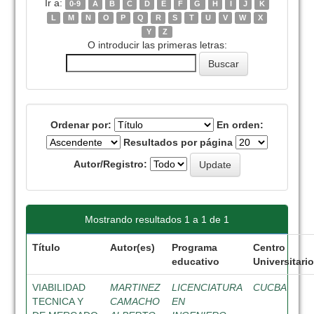
Ir a:
0-9
A
B
C
D
E
F
G
H
I
J
K
L
M
N
O
P
Q
R
S
T
U
V
W
X
Y
Z
O introducir las primeras letras:
Ordenar por:
En orden:
Resultados por página
Autor/Registro:
Mostrando resultados 1 a 1 de 1
Título
Autor(es)
Programa
Centro
educativo
Universitari
VIABILIDAD
MARTINEZ
LICENCIATURA
CUCBA
TECNICA Y
CAMACHO
EN