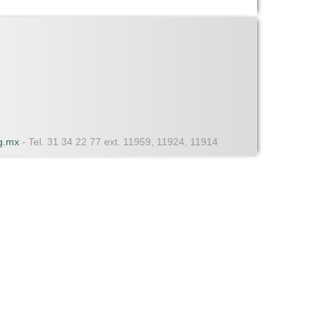
dg.mx
- Tel. 31 34 22 77 ext. 11959, 11924, 11914