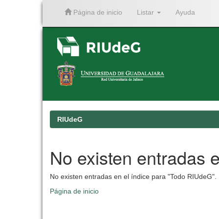
Página de inicio
Listar
Ayuda
Skip
navigation
RIUdeG
No existen entradas e
No existen entradas en el índice para "Todo RIUdeG".
Página de inicio