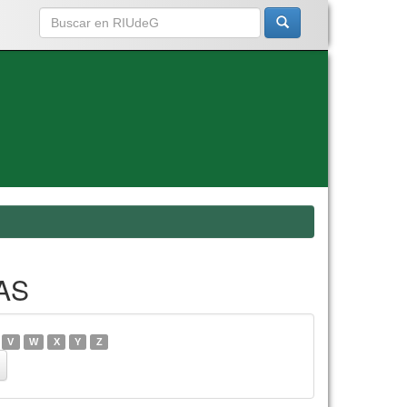
AS
V
W
X
Y
Z