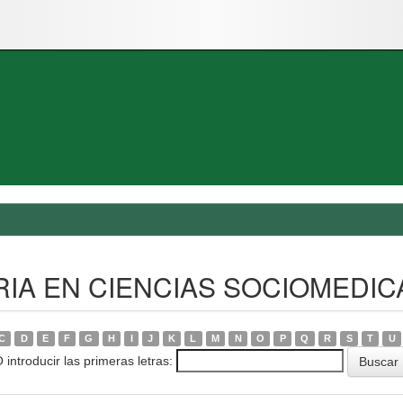
STRIA EN CIENCIAS SOCIOMEDIC
C
D
E
F
G
H
I
J
K
L
M
N
O
P
Q
R
S
T
U
 introducir las primeras letras: