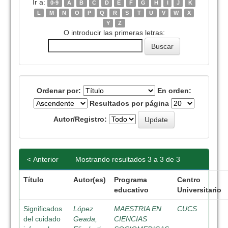
Ir a:
0-9
A
B
C
D
E
F
G
H
I
J
K
L
M
N
O
P
Q
R
S
T
U
V
W
X
Y
Z
O introducir las primeras letras:
Ordenar por:
En orden:
Resultados por página
Autor/Registro:
< Anterior
Mostrando resultados 3 a 3 de 3
Título
Autor(es)
Programa
Centro
educativo
Universitario
Significados
López
MAESTRIA EN
CUCS
del cuidado
Geada,
CIENCIAS