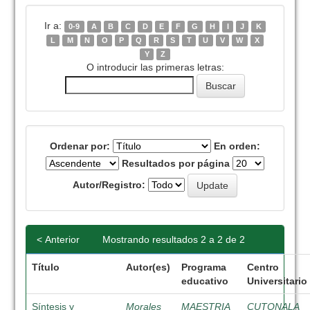
Ir a:
0-9
A
B
C
D
E
F
G
H
I
J
K
L
M
N
O
P
Q
R
S
T
U
V
W
X
Y
Z
O introducir las primeras letras:
Ordenar por:
En orden:
Resultados por página
Autor/Registro:
< Anterior
Mostrando resultados 2 a 2 de 2
Título
Autor(es)
Programa
Centro
educativo
Universitario
Síntesis y
Morales
MAESTRIA
CUTONALA