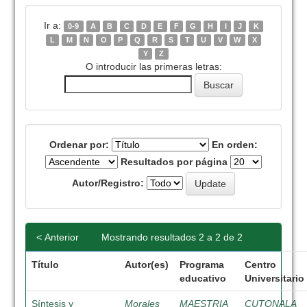
Ir a:
0-9
A
B
C
D
E
F
G
H
I
J
K
L
M
N
O
P
Q
R
S
T
U
V
W
X
Y
Z
O introducir las primeras letras:
Ordenar por:
En orden:
Resultados por página
Autor/Registro:
< Anterior
Mostrando resultados 2 a 2 de 2
Título
Autor(es)
Programa
Centro
educativo
Universitario
Síntesis y
Morales
MAESTRIA
CUTONALA