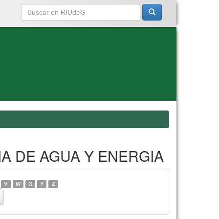
RIA DE AGUA Y ENERGIA
V
W
X
Y
Z