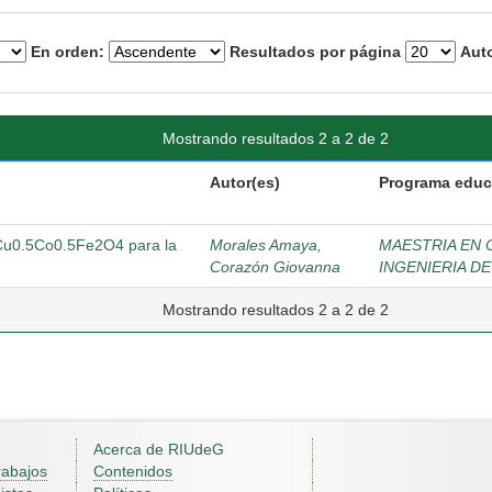
En orden:
Resultados por página
Auto
Mostrando resultados 2 a 2 de 2
Autor(es)
Programa educ
y Cu0.5Co0.5Fe2O4 para la
Morales Amaya,
MAESTRIA EN 
Corazón Giovanna
INGENIERIA D
Mostrando resultados 2 a 2 de 2
Acerca de RIUdeG
rabajos
Contenidos