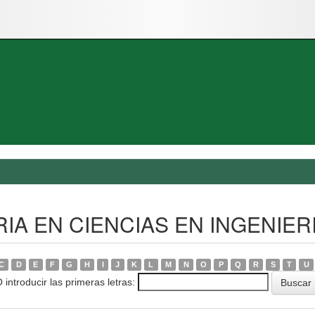
TRIA EN CIENCIAS EN INGENIE
C
D
E
F
G
H
I
J
K
L
M
N
O
P
Q
R
S
T
U
 introducir las primeras letras: