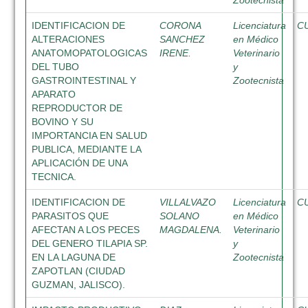
Zootecnista
IDENTIFICACION DE
CORONA
Licenciatura
C
ALTERACIONES
SANCHEZ
en Médico
ANATOMOPATOLOGICAS
IRENE.
Veterinario
DEL TUBO
y
GASTROINTESTINAL Y
Zootecnista
APARATO
REPRODUCTOR DE
BOVINO Y SU
IMPORTANCIA EN SALUD
PUBLICA, MEDIANTE LA
APLICACIÓN DE UNA
TECNICA.
IDENTIFICACION DE
VILLALVAZO
Licenciatura
C
PARASITOS QUE
SOLANO
en Médico
AFECTAN A LOS PECES
MAGDALENA.
Veterinario
DEL GENERO TILAPIA SP.
y
EN LA LAGUNA DE
Zootecnista
ZAPOTLAN (CIUDAD
GUZMAN, JALISCO).