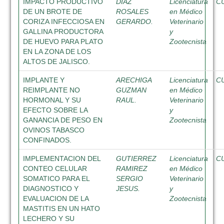
IMPACTO PRODUCTIVO
DIAZ
Licenciatura
C
DE UN BROTE DE
ROSALES
en Médico
CORIZA INFECCIOSA EN
GERARDO.
Veterinario
GALLINA PRODUCTORA
y
DE HUEVO PARA PLATO
Zootecnista
EN LA ZONA DE LOS
ALTOS DE JALISCO.
IMPLANTE Y
ARECHIGA
Licenciatura
C
REIMPLANTE NO
GUZMAN
en Médico
HORMONAL Y SU
RAUL.
Veterinario
EFECTO SOBRE LA
y
GANANCIA DE PESO EN
Zootecnista
OVINOS TABASCO
CONFINADOS.
IMPLEMENTACION DEL
GUTIERREZ
Licenciatura
C
CONTEO CELULAR
RAMIREZ
en Médico
SOMATICO PARA EL
SERGIO
Veterinario
DIAGNOSTICO Y
JESUS.
y
EVALUACION DE LA
Zootecnista
MASTITIS EN UN HATO
LECHERO Y SU