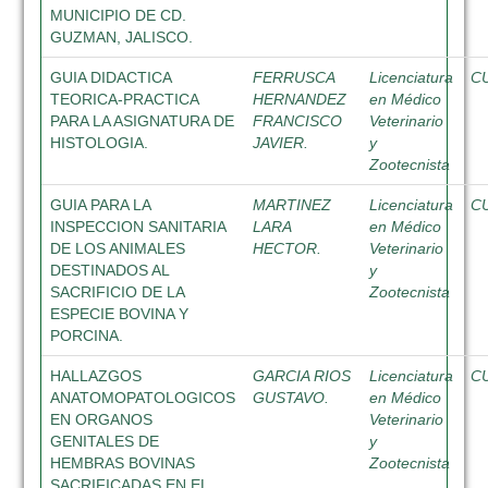
MUNICIPIO DE CD.
GUZMAN, JALISCO.
GUIA DIDACTICA
FERRUSCA
Licenciatura
C
TEORICA-PRACTICA
HERNANDEZ
en Médico
PARA LA ASIGNATURA DE
FRANCISCO
Veterinario
HISTOLOGIA.
JAVIER.
y
Zootecnista
GUIA PARA LA
MARTINEZ
Licenciatura
C
INSPECCION SANITARIA
LARA
en Médico
DE LOS ANIMALES
HECTOR.
Veterinario
DESTINADOS AL
y
SACRIFICIO DE LA
Zootecnista
ESPECIE BOVINA Y
PORCINA.
HALLAZGOS
GARCIA RIOS
Licenciatura
C
ANATOMOPATOLOGICOS
GUSTAVO.
en Médico
EN ORGANOS
Veterinario
GENITALES DE
y
HEMBRAS BOVINAS
Zootecnista
SACRIFICADAS EN EL