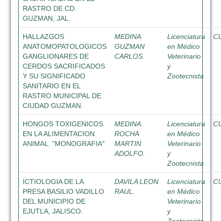
RASTRO DE CD.
GUZMAN, JAL.
HALLAZGOS
MEDINA
Licenciatura
C
ANATOMOPATOLOGICOS
GUZMAN
en Médico
GANGLIONARES DE
CARLOS.
Veterinario
CERDOS SACRIFICADOS
y
Y SU SIGNIFICADO
Zootecnista
SANITARIO EN EL
RASTRO MUNICIPAL DE
CIUDAD GUZMAN.
HONGOS TOXIGENICOS
MEDINA
Licenciatura
C
EN LA ALIMENTACION
ROCHA
en Médico
ANIMAL. "MONOGRAFIA"
MARTIN
Veterinario
ADOLFO.
y
Zootecnista
ICTIOLOGIA DE LA
DAVILA LEON
Licenciatura
C
PRESA BASILIO VADILLO
RAUL.
en Médico
DEL MUNICIPIO DE
Veterinario
EJUTLA, JALISCO.
y