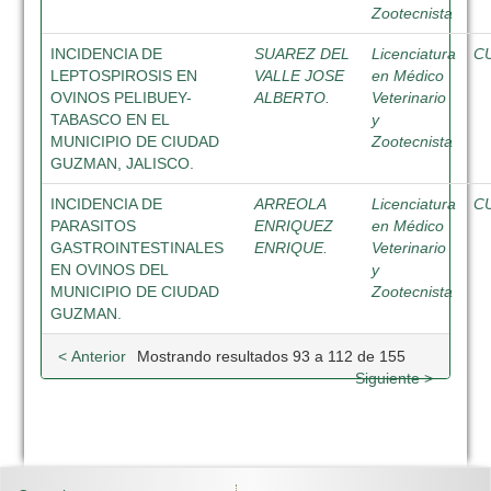
Zootecnista
INCIDENCIA DE
SUAREZ DEL
Licenciatura
C
LEPTOSPIROSIS EN
VALLE JOSE
en Médico
OVINOS PELIBUEY-
ALBERTO.
Veterinario
TABASCO EN EL
y
MUNICIPIO DE CIUDAD
Zootecnista
GUZMAN, JALISCO.
INCIDENCIA DE
ARREOLA
Licenciatura
C
PARASITOS
ENRIQUEZ
en Médico
GASTROINTESTINALES
ENRIQUE.
Veterinario
EN OVINOS DEL
y
MUNICIPIO DE CIUDAD
Zootecnista
GUZMAN.
< Anterior
Mostrando resultados 93 a 112 de 155
Siguiente >