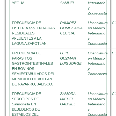
YEGUA.
SAMUEL.
Veterinario
y
Zootecnista
FRECUENCIA DE
RAMIREZ
Licenciatura
C
LISTERIA spp. EN AGUAS
GOMEZ AIDA
en Médico
RESIDUALES
CECILIA.
Veterinario
AFLUENTES A LA
y
LAGUNA ZAPOTLAN.
Zootecnista
FRECUENCIA DE
LEPE
Licenciatura
C
PARASITOS
GUZMAN
en Médico
GASTROINTESTINALES
LUIS JORGE.
Veterinario
EN BOVINOS
y
SEMIESTABULADOS DEL
Zootecnista
MUNICIPIO DE AUTLAN
DE NAVARRO, JALISCO.
FRECUENCIA DE
ZAMORA
Licenciatura
C
SEROTIPOS DE
MICHEL
en Médico
Salmonella EN
GABRIEL.
Veterinario
BEBEDEROS DE
y
ESTABLOS DEL
Zootecnista