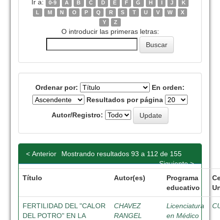
Ir a:
0-9
A
B
C
D
E
F
G
H
I
J
K
L
M
N
O
P
Q
R
S
T
U
V
W
X
Y
Z
O introducir las primeras letras:
Ordenar por:
En orden:
Resultados por página
Autor/Registro:
< Anterior
Mostrando resultados 93 a 112 de 155
Siguiente >
Título
Autor(es)
Programa
Ce
educativo
Un
FERTILIDAD DEL "CALOR
CHAVEZ
Licenciatura
C
DEL POTRO" EN LA
RANGEL
en Médico