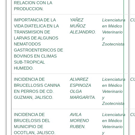
RELACION CON LA
PRODUCCION.
IMPORTANCIA DE LA
YAÑEZ
Licenciatura
C
VIDA DIATELICA EN LA
MUÑOZ
en Médico
TRANSMISION DE
ALEJANDRO.
Veterinario
LARVAS DE ALGUNOS
y
NEMATODOS
Zootecnista
GASTROENTERICOS DE
BOVINOS EN CLIMAS
SUB-TROPICAL
HUMEDO.
INCIDENCIA DE
ALVAREZ
Licenciatura
C
BRUCELLOSIS CANINA
ESPINOZA
en Médico
EN PERROS DE CD.
OLGA
Veterinario
GUZMAN, JALISCO.
MARGARITA.
y
Zootecnista
INCIDENCIA DE
AVILA
Licenciatura
C
BRUCELOSIS DEL
MORENO
en Médico
MUNICIPIO DE
RUBEN.
Veterinario
OCOTLAN, JALISCO.
y