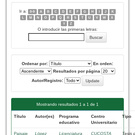
Ir a:
0-9
A
B
C
D
E
F
G
H
I
J
K
L
M
N
O
P
Q
R
S
T
U
V
W
X
Y
Z
O introducir las primeras letras:
Ordenar por:
En orden:
Resultados por página
Autor/Registro:
Mostrando resultados 1 a 1 de 1
Título
Autor(es)
Programa
Centro
Tipo
educativo
Universitario
Paisaje
López
Licenciatura
CUCOSTA
Tesis 