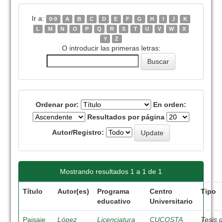
Ir a:
0-9
A
B
C
D
E
F
G
H
I
J
K
L
M
N
O
P
Q
R
S
T
U
V
W
X
Y
Z
O introducir las primeras letras:
Ordenar por:
En orden:
Resultados por página
Autor/Registro:
Mostrando resultados 1 a 1 de 1
Título
Autor(es)
Programa
Centro
Tipo
educativo
Universitario
Paisaje
López
Licenciatura
CUCOSTA
Tesis 