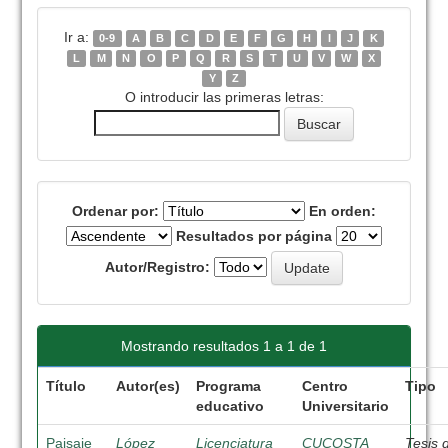
Ir a:
0-9
A
B
C
D
E
F
G
H
I
J
K
L
M
N
O
P
Q
R
S
T
U
V
W
X
Y
Z
O introducir las primeras letras:
Ordenar por:
En orden:
Resultados por página
Autor/Registro:
Mostrando resultados 1 a 1 de 1
Título
Autor(es)
Programa
Centro
Tipo
educativo
Universitario
Paisaje
López
Licenciatura
CUCOSTA
Tesis 