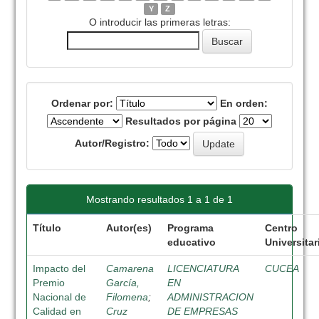
Y
Z
O introducir las primeras letras:
Ordenar por:
En orden:
Resultados por página
Autor/Registro:
Mostrando resultados 1 a 1 de 1
Título
Autor(es)
Programa
Centro
educativo
Universitar
Impacto del
Camarena
LICENCIATURA
CUCEA
Premio
García,
EN
Nacional de
Filomena
;
ADMINISTRACION
Calidad en
Cruz
DE EMPRESAS