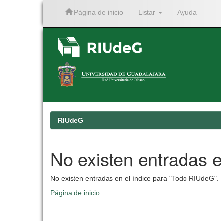
Página de inicio
Listar
Ayuda
Skip
navigation
RIUdeG
No existen entradas e
No existen entradas en el índice para "Todo RIUdeG".
Página de inicio