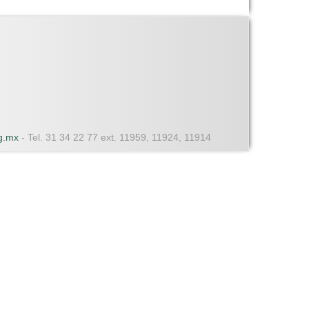
dg.mx
- Tel. 31 34 22 77 ext. 11959, 11924, 11914