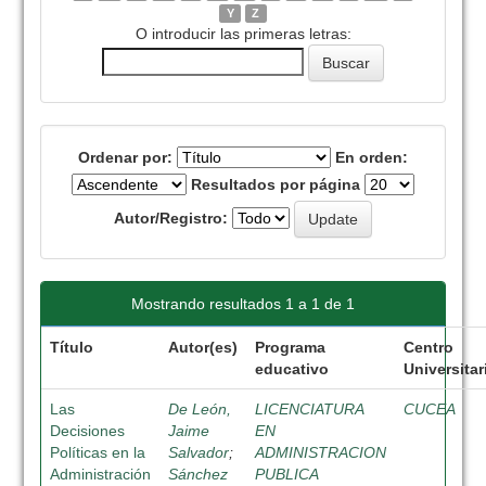
Y
Z
O introducir las primeras letras:
Ordenar por:
En orden:
Resultados por página
Autor/Registro:
Mostrando resultados 1 a 1 de 1
Título
Autor(es)
Programa
Centro
educativo
Universitar
Las
De León,
LICENCIATURA
CUCEA
Decisiones
Jaime
EN
Políticas en la
Salvador
;
ADMINISTRACION
Administración
Sánchez
PUBLICA