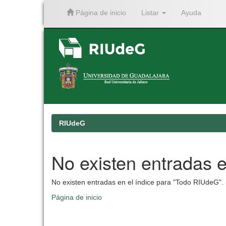
Página de inicio
Listar
Ayuda
Skip
navigation
RIUdeG
No existen entradas e
No existen entradas en el índice para "Todo RIUdeG".
Página de inicio