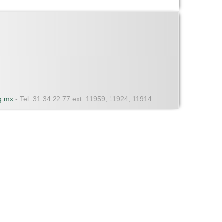
dg.mx
- Tel. 31 34 22 77 ext. 11959, 11924, 11914