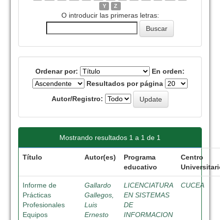
Y
Z
O introducir las primeras letras:
Ordenar por:
En orden:
Resultados por página
Autor/Registro:
Mostrando resultados 1 a 1 de 1
Título
Autor(es)
Programa
Centro
educativo
Universitar
Informe de
Gallardo
LICENCIATURA
CUCEA
Prácticas
Gallegos,
EN SISTEMAS
Profesionales
Luis
DE
Equipos
Ernesto
INFORMACION