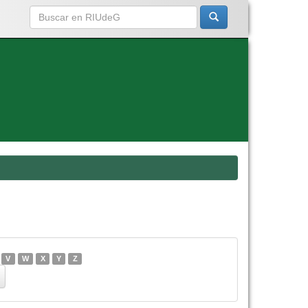
V
W
X
Y
Z