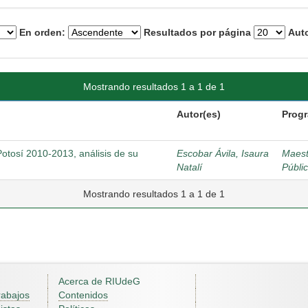
En orden:
Resultados por página
Auto
Mostrando resultados 1 a 1 de 1
Autor(es)
Prog
tosí 2010-2013, análisis de su
Escobar Ávila, Isaura
Maestr
Natalí
Públi
Mostrando resultados 1 a 1 de 1
Acerca de RIUdeG
rabajos
Contenidos