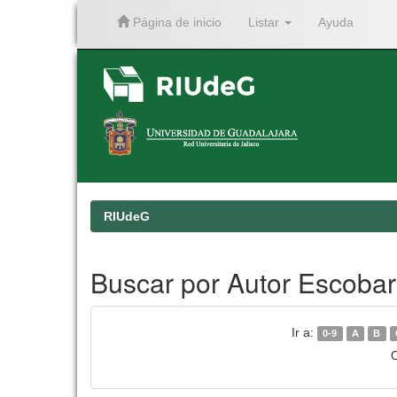
Página de inicio
Listar
Ayuda
Skip
navigation
RIUdeG
Buscar por Autor Escobar 
Ir a:
0-9
A
B
O