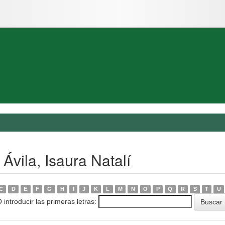
Ávila, Isaura Natalí
C
D
E
F
G
H
I
J
K
L
M
N
O
P
Q
R
S
T
U
 introducir las primeras letras: