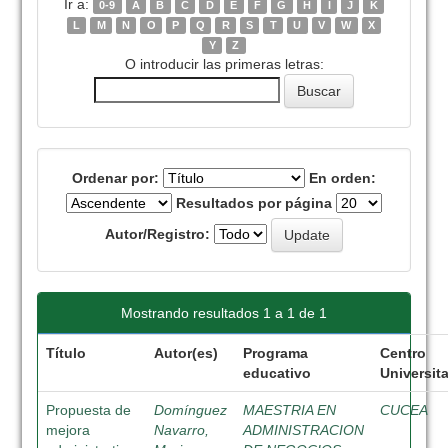
Ir a:
0-9
A
B
C
D
E
F
G
H
I
J
K
L
M
N
O
P
Q
R
S
T
U
V
W
X
Y
Z
O introducir las primeras letras:
Ordenar por:
En orden:
Resultados por página
Autor/Registro:
Mostrando resultados 1 a 1 de 1
Título
Autor(es)
Programa
Centro
educativo
Universita
Propuesta de
Domínguez
MAESTRIA EN
CUCEA
mejora
Navarro,
ADMINISTRACION