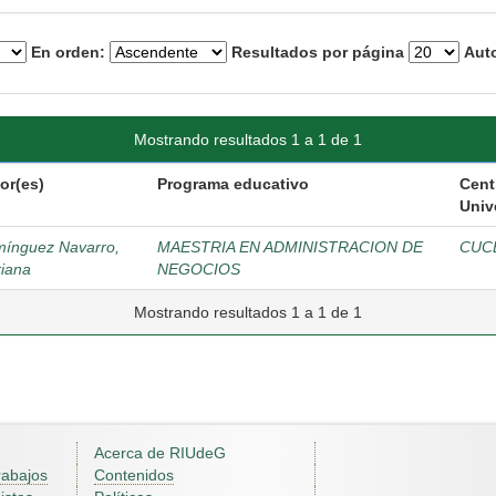
En orden:
Resultados por página
Auto
Mostrando resultados 1 a 1 de 1
or(es)
Programa educativo
Cent
Univ
ínguez Navarro,
MAESTRIA EN ADMINISTRACION DE
CUC
iana
NEGOCIOS
Mostrando resultados 1 a 1 de 1
Acerca de RIUdeG
rabajos
Contenidos