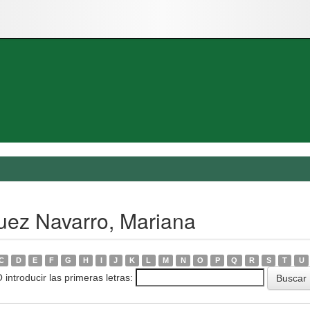
uez Navarro, Mariana
C
D
E
F
G
H
I
J
K
L
M
N
O
P
Q
R
S
T
U
 introducir las primeras letras: