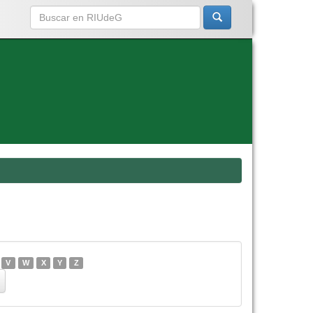
V
W
X
Y
Z