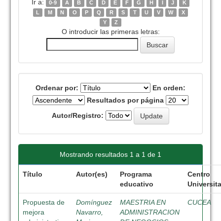
Ir a:
0-9
A
B
C
D
E
F
G
H
I
J
K
L
M
N
O
P
Q
R
S
T
U
V
W
X
Y
Z
O introducir las primeras letras:
Ordenar por:
En orden:
Resultados por página
Autor/Registro:
Mostrando resultados 1 a 1 de 1
Título
Autor(es)
Programa
Centro
educativo
Universita
Propuesta de
Domínguez
MAESTRIA EN
CUCEA
mejora
Navarro,
ADMINISTRACION