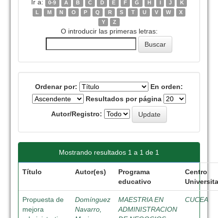
Ir a:
0-9
A
B
C
D
E
F
G
H
I
J
K
L
M
N
O
P
Q
R
S
T
U
V
W
X
Y
Z
O introducir las primeras letras:
Ordenar por:
En orden:
Resultados por página
Autor/Registro:
Mostrando resultados 1 a 1 de 1
Título
Autor(es)
Programa
Centro
educativo
Universita
Propuesta de
Domínguez
MAESTRIA EN
CUCEA
mejora
Navarro,
ADMINISTRACION