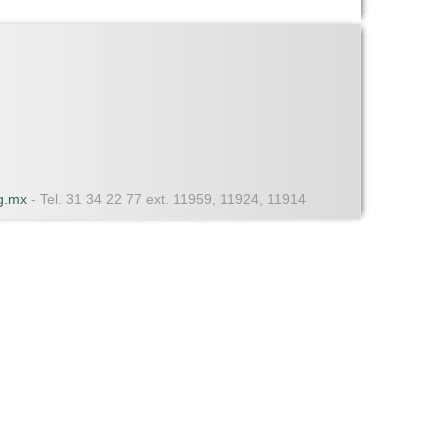
dg.mx
- Tel. 31 34 22 77 ext. 11959, 11924, 11914