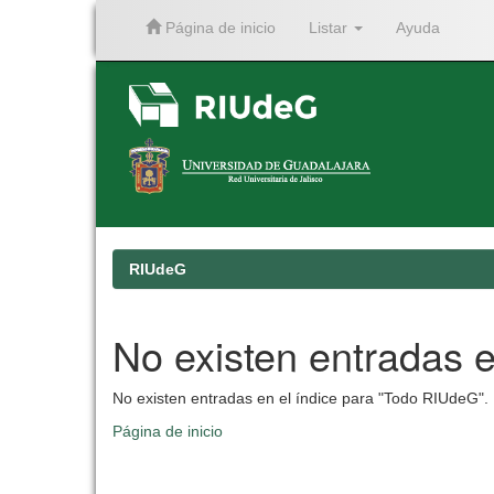
Página de inicio
Listar
Ayuda
Skip
navigation
RIUdeG
No existen entradas e
No existen entradas en el índice para "Todo RIUdeG".
Página de inicio