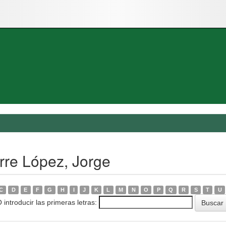
rre López, Jorge
C
D
E
F
G
H
I
J
K
L
M
N
O
P
Q
R
S
T
U
 introducir las primeras letras: