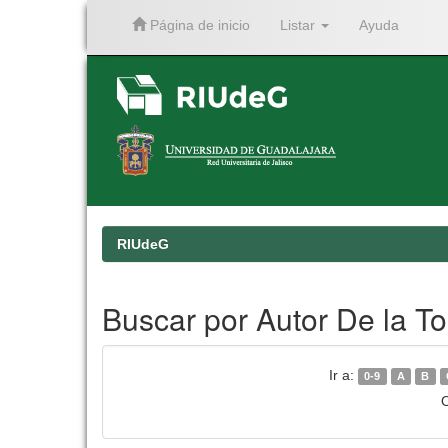
Página de inicio
Listar
Ayuda
Skip
navigation
RIUdeG
Buscar por Autor De la To
Ir a:
0-9
A
B
O