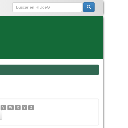
V
W
X
Y
Z