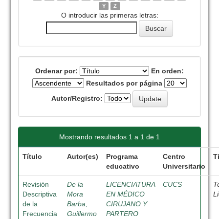
Y
Z
O introducir las primeras letras:
Ordenar por:
En orden:
Resultados por página
Autor/Registro:
Mostrando resultados 1 a 1 de 1
Título
Autor(es)
Programa
Centro
T
educativo
Universitario
Revisión
De la
LICENCIATURA
CUCS
T
Descriptiva
Mora
EN MÉDICO
L
de la
Barba,
CIRUJANO Y
Frecuencia
Guillermo
PARTERO