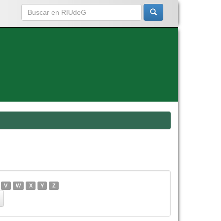
V
W
X
Y
Z