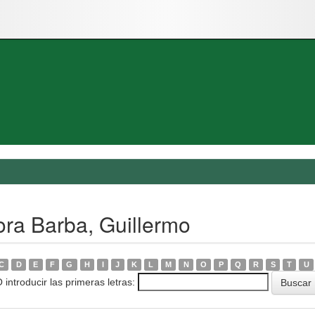
ora Barba, Guillermo
C
D
E
F
G
H
I
J
K
L
M
N
O
P
Q
R
S
T
U
 introducir las primeras letras: