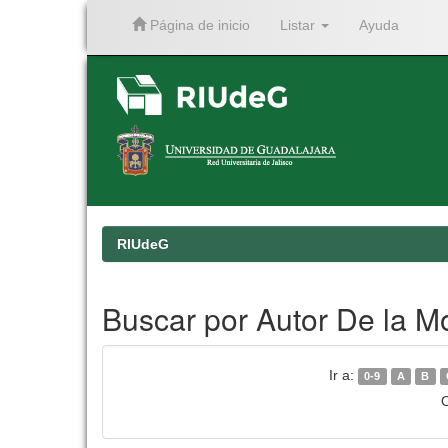
Página de inicio
Listar
Ayuda
Skip
navigation
RIUdeG
Buscar por Autor De la M
Ir a:
0-9
A
B
O