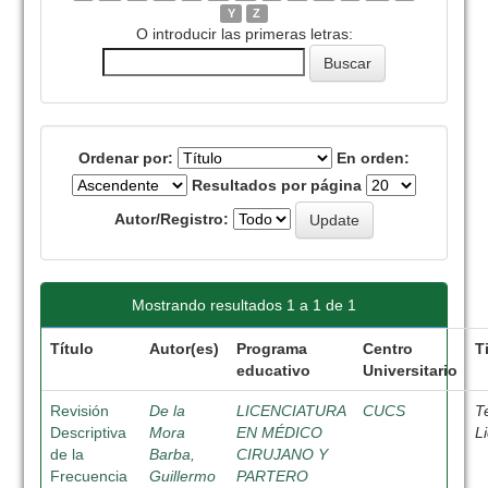
Y
Z
O introducir las primeras letras:
Ordenar por:
En orden:
Resultados por página
Autor/Registro:
Mostrando resultados 1 a 1 de 1
Título
Autor(es)
Programa
Centro
T
educativo
Universitario
Revisión
De la
LICENCIATURA
CUCS
T
Descriptiva
Mora
EN MÉDICO
L
de la
Barba,
CIRUJANO Y
Frecuencia
Guillermo
PARTERO